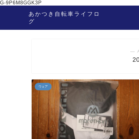
G-9P6M8GGK3P
あかつき自転車ライフロ
グ
― 
2
ウェア