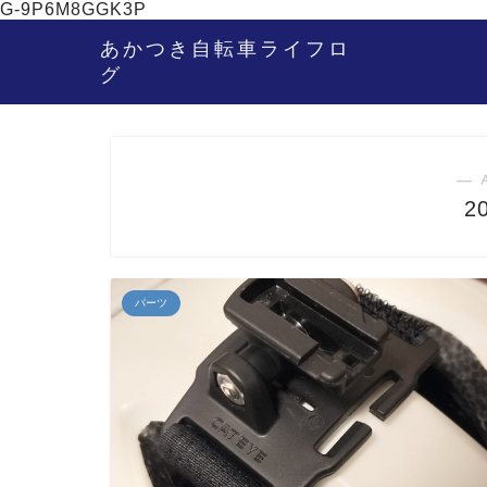
G-9P6M8GGK3P
あかつき自転車ライフロ
グ
― 
2
パーツ