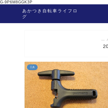
G-9P6M8GGK3P
あかつき自転車ライフロ
グ
― 
2
工具