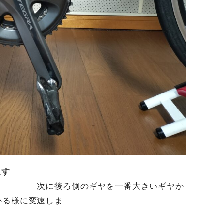
速す
ヤを一番大きいギヤか
かる様に変速しま
す。