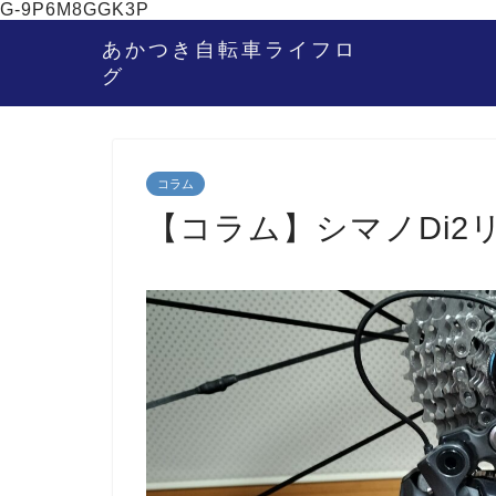
G-9P6M8GGK3P
あかつき自転車ライフロ
グ
コラム
【コラム】シマノDi2