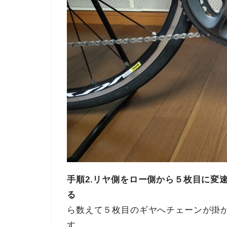
手順2.リヤ側をロー側から５枚目に変
る
次に後ろ側のギ
ら数えて５枚目のギヤへチェーンが掛