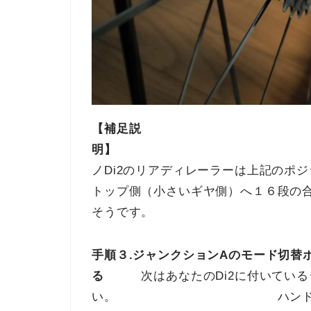
【補足説
明】
ノDi2のリアディレーラーは上記の
トップ側（小さいギヤ側）へ１６段の
そうです。
手順３.ジャンクションAのモード切替
る
次はあなたのDi2に付いているジ
い。 ハンドルステムの下