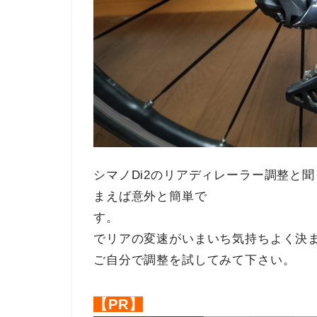
シマノDi2のリアディレーラー調整と
まえば意外と簡単で
す。 D
でリアの変速がいまいち気持ちよく決
ご自分で調整を試してみて下さい。
【PR】